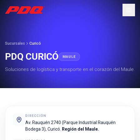
Sucursales
Curicó
PDQ CURICÓ
MAULE
Soluciones de logística y transporte en el corazón del Maule.
DIRECCIÓN
Av. Rauquén 2740 (Parque Industrial Rauquén
Bodega 3), Curicó.
Región del Maule.