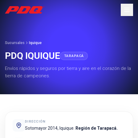
Sucursales
Iquique
PDQ IQUIQUE
TARAPACÁ
Envíos rápidos y seguros por tierra y aire en el corazón de la
tierra de campeones.
DIRECCIÓN
Sotomayor 2014, Iquique.
Región de Tarapacá.